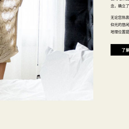
念，确立
无论您热
仰光的悠
地理位置
了