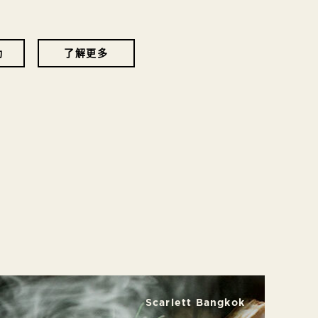
動
了解更多
Scarlett Hong Kong
Scarlett Bangkok