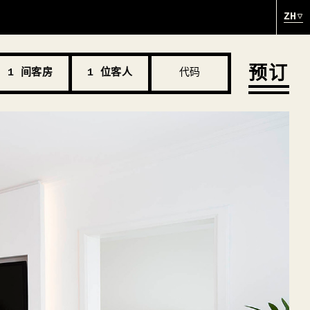
ZH
预订
1 间客房
1 位客人
代码