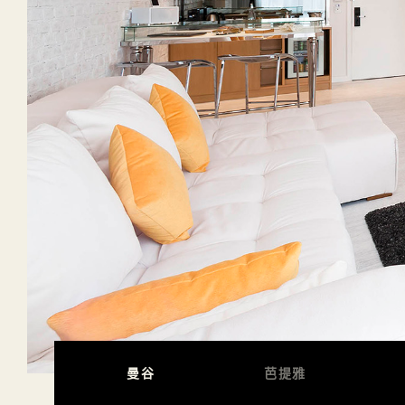
曼谷
芭提雅