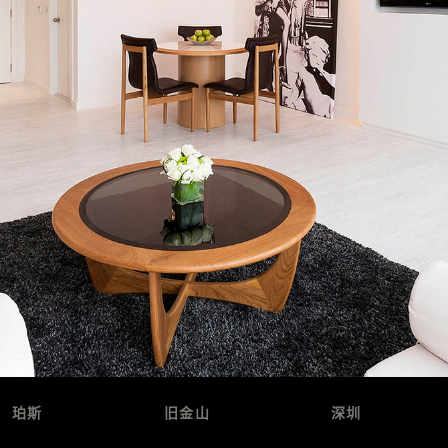
珀斯
旧金山
深圳