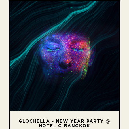
GLOCHELLA - NEW YEAR PARTY @
JUNGLE FEVER - NEW YEAR’S EVE
POP! GOES CHRISTMAS @ HOTEL
PARTY @ HOTEL G PATTAYA
HOTEL G BANGKOK
G SINGAPORE