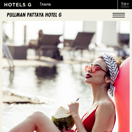
TH
โรงแรม