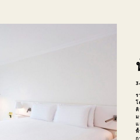
3
ร
โ
ค
ม
แ
พ
ก