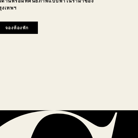
พดานพร้อมทัศนียภาพแบบพาโนรามาของ
รุงเทพฯ
จองห้องพัก