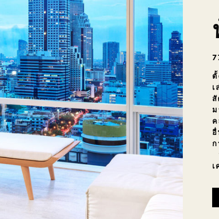
7
ต
เ
ส
ม
ค
อ
ก
ห
เ