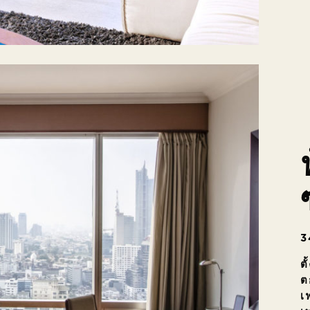
3
ตั
ต
เ