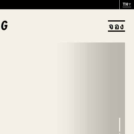
TH
จอง