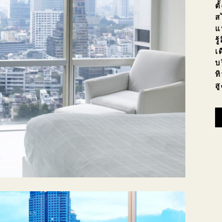
ต
ส
แ
ร
เ
บ
ท
ส